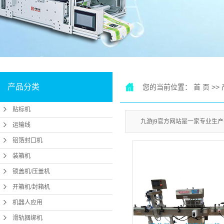
机器人应用
机
滑轨捆绑机
产品分类
您的当前位置：
首 页
>>
贴标机
九游j9官方网站是一家专业生
运输线
铝箔封口机
装箱机
锁盖机/压盖机
开箱机/封箱机
机器人应用
滑轨捆绑机