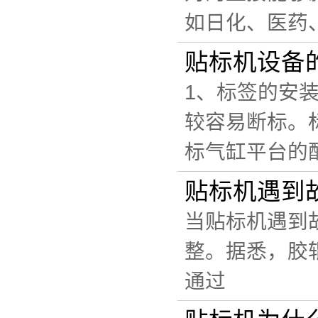
如日化、医药
贴标机设备
1、标签的安
较容易断标。
标气缸平台的
贴标机遇到
当贴标机遇到
整。据悉，胶
通过