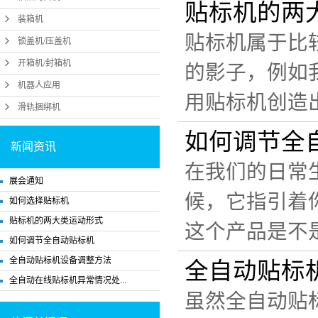
贴标机的两
装箱机
贴标机属于比
锁盖机/压盖机
开箱机/封箱机
的影子，例如
机器人应用
用贴标机创造
滑轨捆绑机
如何调节全
新闻资讯
在我们的日常
展会通知
候，它指引着
如何选择贴标机
贴标机的两大类运动形式
这个产品是不
如何调节全自动贴标机
全自动贴标机设备调整方法
全自动贴标
全自动在线贴标机异常情况处...
虽然全自动贴