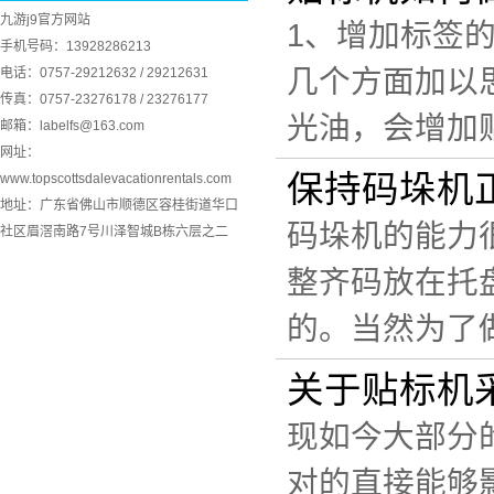
九游j9官方网站
1、增加标签
手机号码：13928286213
几个方面加以
电话：0757-29212632 / 29212631
传真：0757-23276178 / 23276177
光油，会增加
邮箱：labelfs@163.com
网址：
保持码垛机
www.topscottsdalevacationrentals.com
地址：广东省佛山市顺德区容桂街道华口
码垛机的能力
社区眉滘南路7号川泽智城B栋六层之二
整齐码放在托
的。当然为了
关于贴标机
现如今大部分
对的直接能够