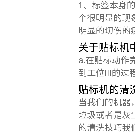
1、标签本身
个很明显的现
明显的切伤的
关于贴标机
a.在贴标动作
到工位III的
贴标机的清
当我们的机器
垃圾或者是灰
的清洗技巧我