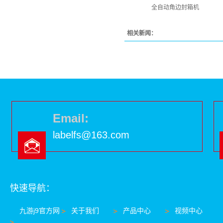
全自动角边封箱机
相关新闻：
Email:
labelfs@163.com
快速导航：
九游j9官方网
关于我们
产品中心
视频中心