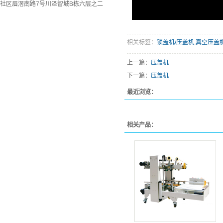
社区眉滘南路7号川泽智城B栋六层之二
相关标签：
锁盖机/压盖机
,
真空压盖
上一篇：
压盖机
下一篇：
压盖机
最近浏览：
相关产品：