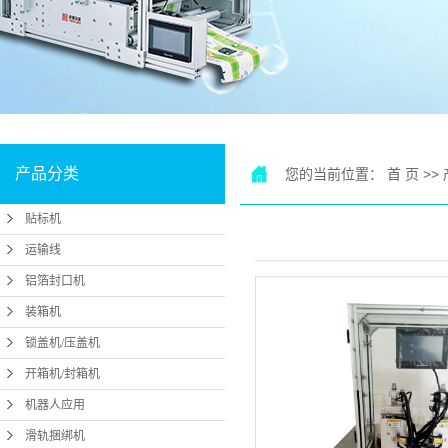
机器人应用
机
滑轨捆绑机
产品分类
您的当前位置：
首 页
>>
贴标机
运输线
铝箔封口机
装箱机
锁盖机/压盖机
开箱机/封箱机
机器人应用
滑轨捆绑机