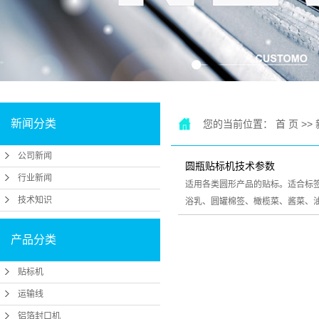
机器人应用
机
滑轨捆绑机
新闻分类
您的当前位置：
首 页
>>
公司新闻
圆瓶贴标机技术参数
行业新闻
适用各类圆形产品的贴标。适合标
技术知识
浴乳、圆罐棉签、橄榄菜、酱菜、油
产品分类
贴标机
运输线
铝箔封口机