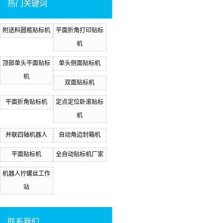
热门关键词
附送料圆瓶贴标机
平面折角打印贴标
机
顶部单头平面贴标
单头侧面贴标机
机
双面贴标机
平面折角贴标机
定点定位卧滚贴标
机
并联四轴机器人
自动角边封箱机
平面贴标机
全自动贴标机厂家
机器人拧螺丝工作
站
联系我们