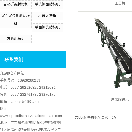
压盖机
自动折盖封箱机
单头侧面贴标机
定点定位圆瓶贴标
机器人装箱
机
单面侧头贴标机
方瓶贴标机
联系我们
九游j9官方网站
手机号码：13928286213
电话：0757-29212632 / 29212631
传真：0757-23276178 / 23276177
皮带输送机
邮箱：labelfs@163.com
网址：
www.topscottsdalevacationrentals.com
共59条
每页9条
页次：1/7
地址：广东省佛山市顺德区容桂街道华口
社区眉滘南路7号川泽智城B栋六层之二