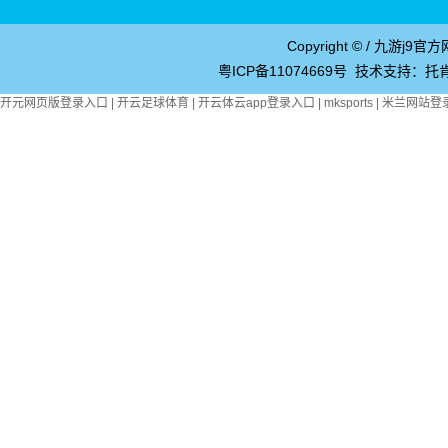
Copyright © / 九游j
粤ICP备11074669号
技术支持：
托
开元网页版登录入口
|
开云足球体育
|
开云体云app登录入口
|
mksports
|
米兰网站登