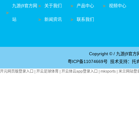
九游j9官方网
关于我们
产品中心
视频中心
站
新闻资讯
联系我们
Copyright © / 九游j
粤ICP备11074669号
技术支持：
托
开元网页版登录入口
|
开云足球体育
|
开云体云app登录入口
|
mksports
|
米兰网站登