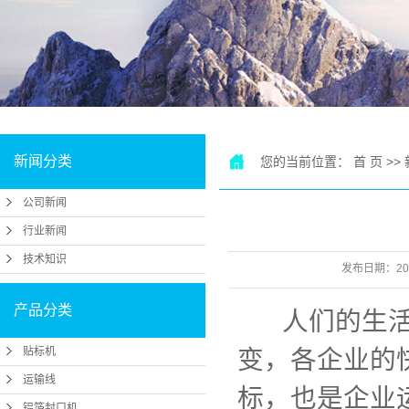
机器人应用
机
滑轨捆绑机
新闻分类
您的当前位置：
首 页
>>
公司新闻
行业新闻
技术知识
发布日期：
20
产品分类
人们的生活以
贴标机
变，各企业的
运输线
标，也是企业
铝箔封口机