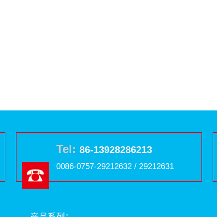
Tel:
86-13928286213
0086-0757-29212632 / 29212631