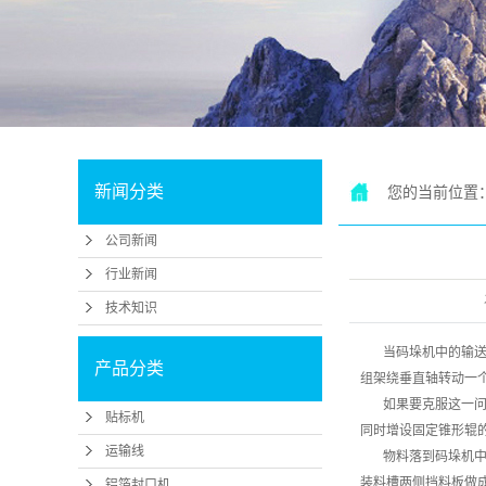
机
滑
新闻分类
您的当前位置
公司新闻
行业新闻
技术知识
当码垛机中的输送带
产品分类
组架绕垂直轴转动一
如果要克服这一问题
贴标机
同时增设固定锥形辊
运输线
物料落到码垛机中的
装料槽两侧挡料板做
铝箔封口机