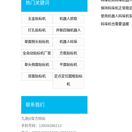
码垛机和码垛机器
热门关键词
保持码垛机正常稳
使用机器人码垛机
五金贴标机
机器人抓取
码垛机也需要温暖
打孔贴标机
并联四轴机器人
单面侧头贴标机
机器人码垛
全自动贴标机厂家
方瓶贴标机
单头侧面贴标机
平面贴标机
双面贴标机
定点定位圆瓶贴标
机
联系我们
九游j9官方网站
手机号码：13928286213