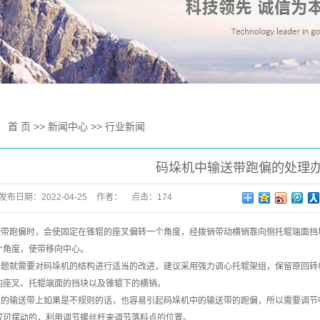
器人应用
机
轨捆绑机
：
首 页
>>
新闻中心
>>
行业新闻
码垛机中输送带跑偏的处理
发布日期：
2022-04-25
作者：
点击：
174
跑偏时，会使固定在锥辊的座叉偏转一个角度，经拨销带动横销靠向侧托辊端面挡
个角度，使带移向中心。
就需要对码垛机的结构进行适当的改进，建议采用强力调心托辊架组，保留原回转
的座叉、托辊端面的挡块以及锥辊下的横销。
输送带上如果是不规则的话，也容易引起码垛机中的输送带的跑偏，所以需要调节
成可摆动的，利用调节螺丝杆来调节落料点的位置。