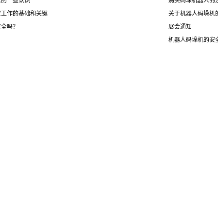
人的一些认识
购买码垛机器人的
定工作的基础和关键
关于机器人码垛机
安全吗？
展会通知
机器人码垛机的安