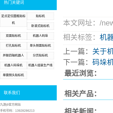
热门关键词
定点定位圆瓶贴标
贴标机
本文网址：/news/
机
卧滚式贴标机
相关标签：
机
双面贴标机
机器人码垛
打孔贴标机
单头侧面贴标机
上一篇：
关于
并联四轴机器人
分页贴标机
下一篇：
码垛
机器人码垛机
机器人组装生产线
最近浏览：
单面侧头贴标机
相关产品：
联系我们
九游j9官方网站
相关新闻：
手机号码：13928286213