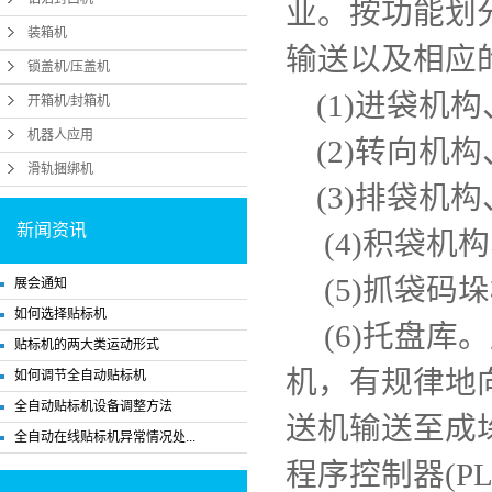
业。按功能划
装箱机
输送以及相应
锁盖机/压盖机
(1)进袋机
开箱机/封箱机
机器人应用
(2)转向机
滑轨捆绑机
(3)排袋机
新闻资讯
(4)积袋机
(5)抓袋码
展会通知
如何选择贴标机
(6)托盘库
贴标机的两大类运动形式
机，有规律地
如何调节全自动贴标机
全自动贴标机设备调整方法
送机输送至成
全自动在线贴标机异常情况处...
程序控制器(PL