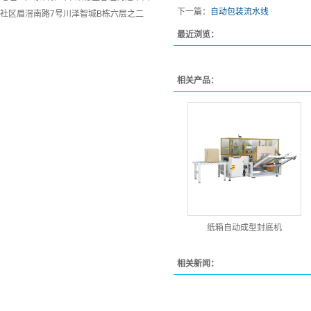
下一篇：
自动包装流水线
社区眉滘南路7号川泽智城B栋六层之二
最近浏览：
相关产品：
纸箱自动成型封底机
相关新闻：