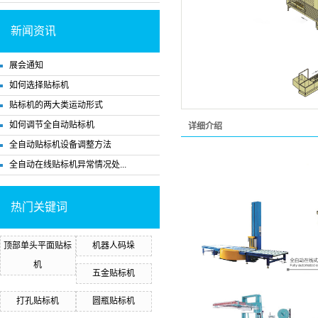
新闻资讯
展会通知
如何选择贴标机
贴标机的两大类运动形式
如何调节全自动贴标机
详细介绍
全自动贴标机设备调整方法
全自动在线贴标机异常情况处...
热门关键词
顶部单头平面贴标
机器人码垛
机
五金贴标机
打孔贴标机
圆瓶贴标机