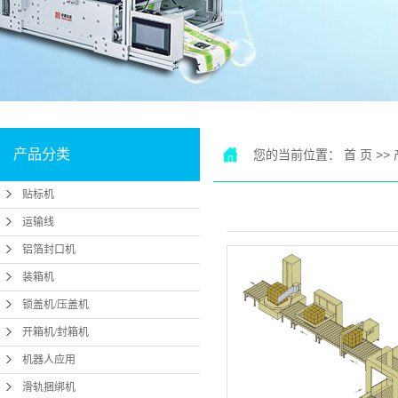
机器人应用
机
滑轨捆绑机
产品分类
您的当前位置：
首 页
>>
贴标机
运输线
铝箔封口机
装箱机
锁盖机/压盖机
开箱机/封箱机
机器人应用
滑轨捆绑机