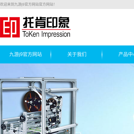
欢迎来到九游j9官方网站官方网站！
九游j9官方网站
关于我们
产品中
公司简介
贴标机
联系我们
运输线
铝箔封口机
装箱机
锁盖机/压盖
开箱机/封箱
机