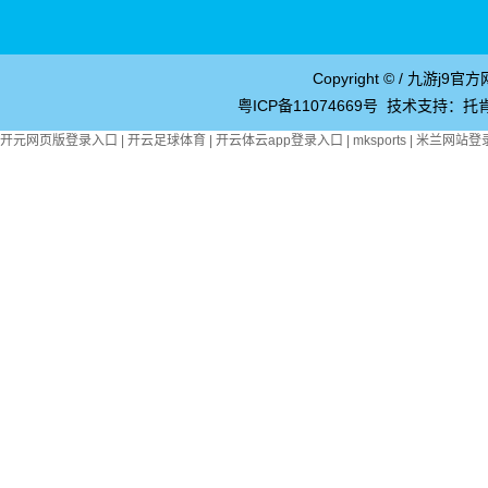
Copyright © / 九游j
粤ICP备11074669号
技术支持：
托
开元网页版登录入口
|
开云足球体育
|
开云体云app登录入口
|
mksports
|
米兰网站登