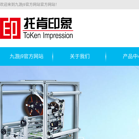
欢迎来到九游j9官方网站官方网站！
九游j9官方网站
关于我们
产品中
公司简介
贴标机
联系我们
运输线
铝箔封口机
装箱机
锁盖机/压盖
开箱机/封箱
机