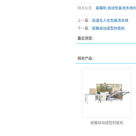
相关标签：
装箱机
,
自动包装流水线
上一篇：
后道无人化包装流水线
下一篇：
纸箱自动成型封底机
最近浏览：
相关产品：
纸箱自动成型封底机