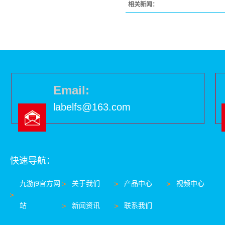
相关新闻：
Email:
labelfs@163.com
快速导航：
九游j9官方网
关于我们
产品中心
视频中心
站
新闻资讯
联系我们