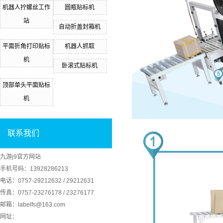
机器人拧螺丝工作
圆瓶贴标机
站
自动折盖封箱机
平面折角打印贴标
机器人抓取
机
卧滚式贴标机
顶部单头平面贴标
机
联系我们
九游j9官方网站
手机号码：13928286213
电话：0757-29212632 / 29212631
传真：0757-23276178 / 23276177
邮箱：labelfs@163.com
网址：