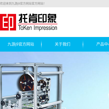
欢迎来到九游j9官方网站官方网站！
九游j9官方网站
关于我们
产品中
公司简介
贴标机
联系我们
运输线
铝箔封口机
装箱机
锁盖机/压盖
开箱机/封箱
机