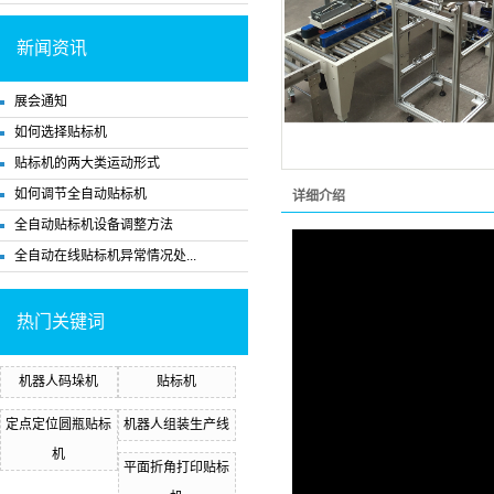
新闻资讯
展会通知
如何选择贴标机
贴标机的两大类运动形式
如何调节全自动贴标机
详细介绍
全自动贴标机设备调整方法
全自动在线贴标机异常情况处...
热门关键词
机器人码垛机
贴标机
定点定位圆瓶贴标
机器人组装生产线
机
平面折角打印贴标