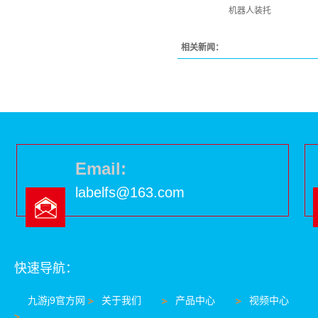
机器人装托
相关新闻：
Email:
labelfs@163.com
快速导航：
九游j9官方网
关于我们
产品中心
视频中心