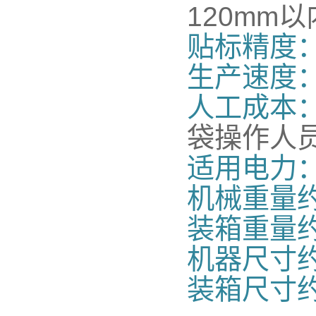
120mm以
贴标精度
生产速度
人工成本
袋操作人
适用电力
机械重量
装箱重量
机器尺寸
装箱尺寸