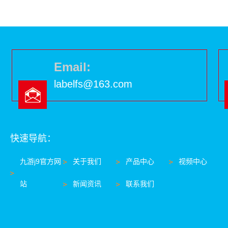
Email:
labelfs@163.com
快速导航：
九游j9官方网
关于我们
产品中心
视频中心
站
新闻资讯
联系我们