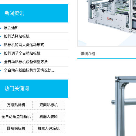
新闻资讯
展会通知
如何选择贴标机
贴标机的两大类运动形式
如何调节全自动贴标机
详细介绍
全自动贴标机设备调整方法
全自动在线贴标机异常情况处...
热门关键词
方瓶贴标机
双面贴标机
全自动角边封箱机
机器人装箱
圆瓶贴标机
机器人码垛机