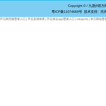
Copyright © / 九游j
粤ICP备11074669号
技术支持：
托
开元网页版登录入口
|
开云足球体育
|
开云体云app登录入口
|
mksports
|
米兰网站登