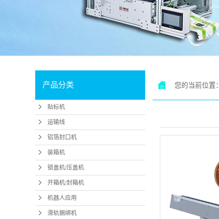
机
滑
产品分类
您的当前位置
贴标机
运输线
铝箔封口机
装箱机
锁盖机/压盖机
开箱机/封箱机
机器人应用
滑轨捆绑机