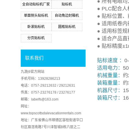
●
所有电眼均
全自动贴标机厂家
贴标机
●
PLC配合
●
贴标位置、
单面侧头贴标机
自动角边封箱机
●
适用纸卷内径
卧滚贴标机
圆瓶贴标机
●
适用标签规
●
适合产品直
分页贴标机
●
贴标精度±
联系我们
贴标速度 ：
0
适用电力：
50
九游j9官方网站
机械重量：
约
手机号码：13928286213
装箱重量：
约
电话：0757-29212632 / 29212631
机器尺寸：
1
传真：0757-23276178 / 23276177
装箱尺寸：
1
邮箱：labelfs@163.com
网址：
www.topscottsdalevacationrentals.com
地址：广东省佛山市顺德区容桂街道华口
社区眉滘南路7号川泽智城B栋六层之二