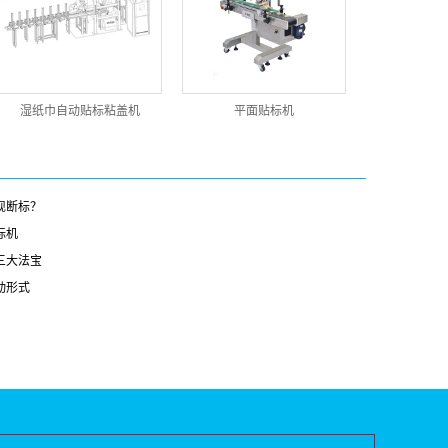
湿纸巾自动贴标粘盖机
平面贴标机
现断标？
标机
三大法宝
动形式