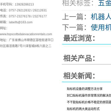
相关标签：
五
手机号码：13928286213
电话：0757-29212632 / 29212631
上一篇：
机器
传真：0757-23276178 / 23276177
邮箱：labelfs@163.com
下一篇：
使用
网址：
www.topscottsdalevacationrentals.com
最近浏览：
地址：广东省佛山市顺德区容桂街道华口
社区眉滘南路7号川泽智城B栋六层之二
相关产品：
相关新闻：
贴标机设备的调整方法分享
封口贴标机操作异常情况的解决
不干胶贴标机价格不稳定的原因
贴标机的两大类运动形式