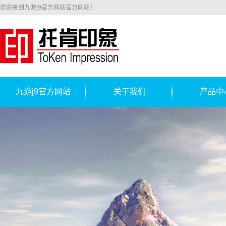
欢迎来到九游j9官方网站官方网站！
九游j9官方网站
关于我们
产品中
公司简介
贴标机
联系我们
运输线
铝箔封口机
装箱机
锁盖机/压盖
开箱机/封箱
机