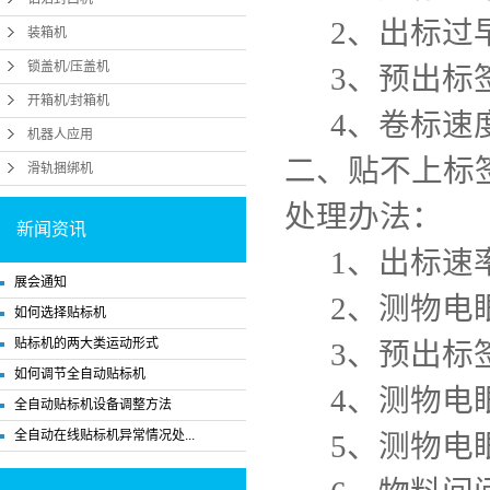
2、出标过早
装箱机
锁盖机/压盖机
3、预出标签
开箱机/封箱机
4、卷标速度
机器人应用
二、贴不上标
滑轨捆绑机
处理办法：
新闻资讯
1、出标速率
展会通知
2、测物电眼
如何选择贴标机
贴标机的两大类运动形式
3、预出标签
如何调节全自动贴标机
4、测物电眼
全自动贴标机设备调整方法
全自动在线贴标机异常情况处...
5、测物电眼