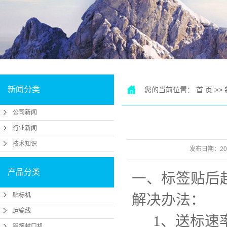
机器人应用
机
滑轨捆绑机
新闻分类
您的当前位置：
首 页
>>
公司新闻
行业新闻
技术知识
发布日期：
20
产品分类
一、标签贴后
贴标机
解决办法：
运输线
1、送标速率
铝箔封口机